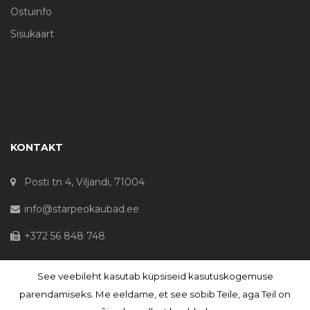
Ostuinfo
Sisukaart
KONTAKT
Posti tn 4, Viljandi, 71004
info@starpeokaubad.ee
+372 56 848 748
See veebileht kasutab küpsiseid kasutuskogemuse
© Haljaste OÜ 2020 - Registrikood 10645867
parendamiseks. Me eeldame, et see sobib Teile, aga Teil on