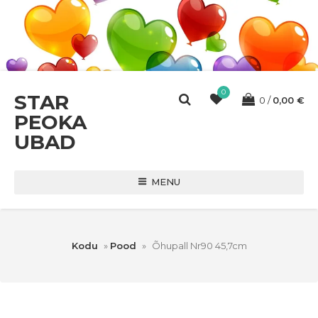
0
STAR
0
0,00
€
PEOKA
UBAD
MENU
Kodu
»
Pood
»
Õhupall Nr90 45,7cm