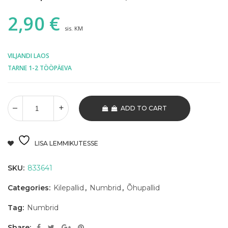
2,90
€
sis. KM
VILJANDI LAOS
TARNE 1-2 TÖÖPÄEVA
ADD TO CART
LISA LEMMIKUTESSE
SKU:
833641
Categories:
Kilepallid
,
Numbrid
,
Õhupallid
Tag:
Numbrid
Share: