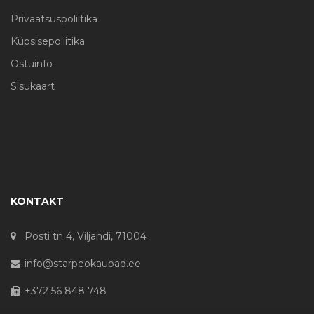
Privaatsuspoliitika
Küpsisepoliitika
Ostuinfo
Sisukaart
KONTAKT
Posti tn 4, Viljandi, 71004
info@starpeokaubad.ee
+372 56 848 748