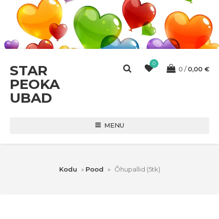
0
STAR
0
0,00
€
PEOKA
UBAD
MENU
Kodu
»
Pood
»
Õhupallid (5tk)