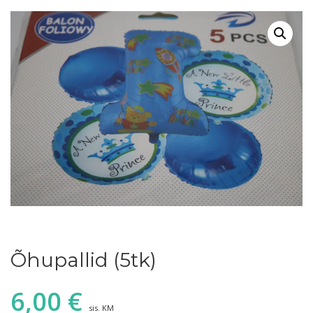
Õhupallid (5tk)
6,00
€
sis. KM