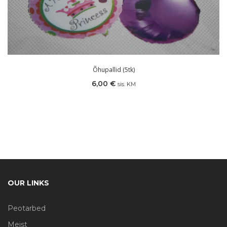
Õhupallid (5tk)
6,00
€
sis. KM
OUR LINKS
Peotarbed
Meist