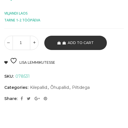
VILJANDI LAOS
TARNE 1-2 TÖÖPÄEVA
ADD TO CART
LISA LEMMIKUTESSE
SKU:
078531
Categories:
Kilepallid
,
Õhupallid
,
Piltidega
Share: