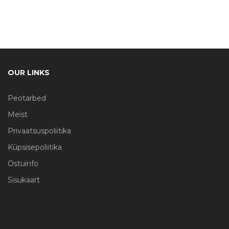
OUR LINKS
Peotarbed
Meist
Privaatsuspoliitika
Küpsisepoliitika
Ostuinfo
Sisukaart