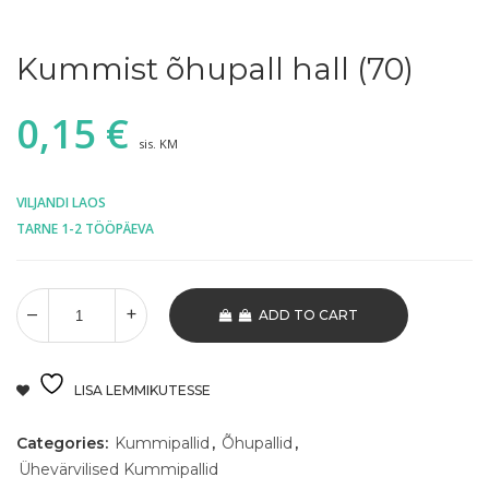
Kummist õhupall hall (70)
0,15
€
sis. KM
VILJANDI LAOS
TARNE 1-2 TÖÖPÄEVA
ADD TO CART
LISA LEMMIKUTESSE
Categories:
Kummipallid
,
Õhupallid
,
Ühevärvilised Kummipallid