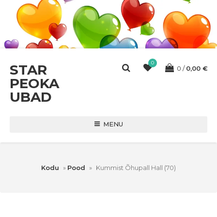
0
STAR
0
0,00
€
PEOKA
UBAD
MENU
Kodu
»
Pood
»
Kummist Õhupall Hall (70)