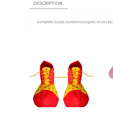
DESCRIPTION
komplekti kuulub kombenisoon
print nii ees ku