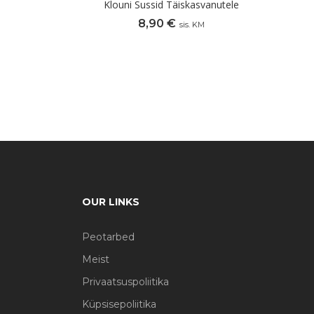
Klouni Sussid Täiskasvanutele
8,90
€
sis. KM
OUR LINKS
Peotarbed
Meist
Privaatsuspoliitika
Küpsisepoliitika