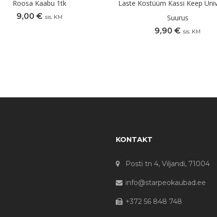
Roosa Kaabu 1tk
Laste Kostüüm Kassi Keep Univ
9,00
€
Suurus
sis. KM
9,90
€
sis. KM
KONTAKT
Posti tn 4, Viljandi, 71004
info@starpeokaubad.ee
+372 56 848 748