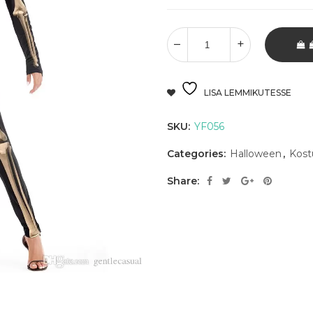
LISA LEMMIKUTESSE
SKU:
YF056
Categories:
Halloween
,
Kos
Share: