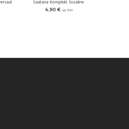
ersaal
Saatana Komplekt 3osaline
4,90
€
sis. KM