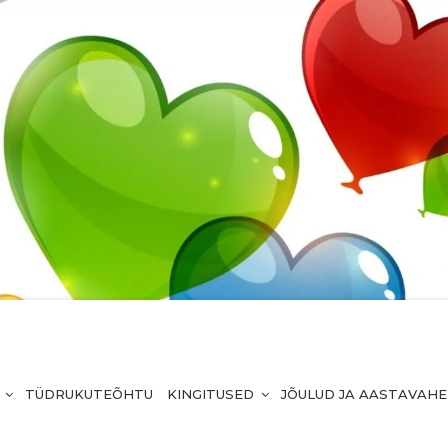
TÜDRUKUTEÕHTU
KINGITUSED
JÕULUD JA AASTAVAH