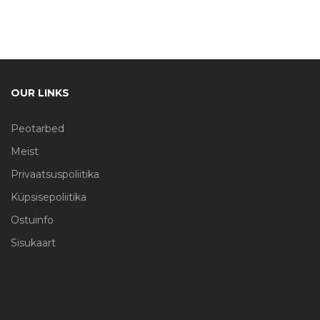
OUR LINKS
Peotarbed
Meist
Privaatsuspoliitika
Küpsisepoliitika
Ostuinfo
Sisukaart