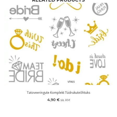
RELATED PRODUCTS
Tatoveeringute Komplekt Tüdrukuteõhtuks
4,90
€
sis. KM