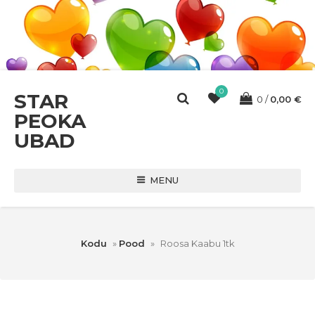
0
STAR
0
0,00
€
PEOKA
UBAD
MENU
Kodu
»
Pood
»
Roosa Kaabu 1tk