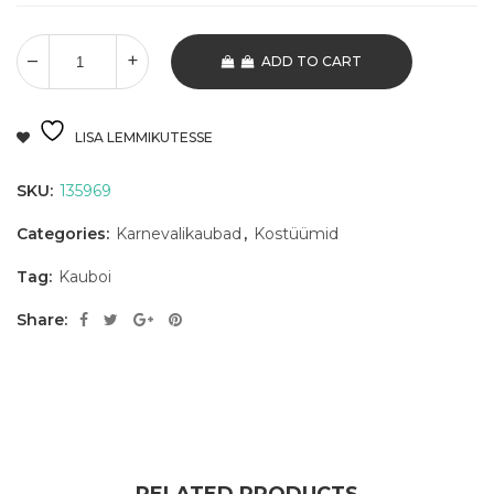
ADD TO CART
LISA LEMMIKUTESSE
SKU:
135969
Categories:
Karnevalikaubad
,
Kostüümid
Tag:
Kauboi
Share: