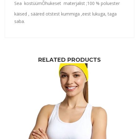
Sea kostüüm
Õhukeset materjalist ;100 % poluester
käised , sääred otstest kummiga ,eest lukuga, taga
saba.
RELATED PRODUCTS