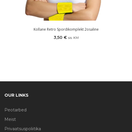
Kollane Retro Spordikomplekt 2osaline
3,50
€
sis. KM
OUR LINKS
Peotarbed
Meist
Privaatsuspoliitika