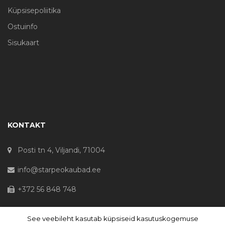
Küpsisepoliitika
Ostuinfo
Sisukaart
KONTAKT
Posti tn 4, Viljandi, 71004
info@starpeokaubad.ee
+372 56 848 748
See veebileht kasutab küpsiseid kasutuskogemuse