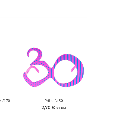
x /170
Prillid Nr30
2,70
€
sis. KM