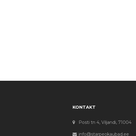
KONTAKT
Posti tn 4, Viljandi, 71004
info@starpeokaubad.ee