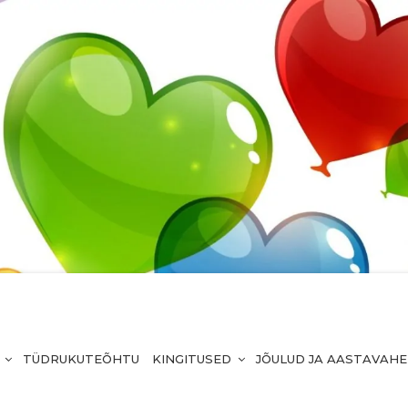
TÜDRUKUTEÕHTU
KINGITUSED
JÕULUD JA AASTAVAH