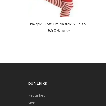
Päkapiku Kostüüm Naistele Suurus S
16,90
€
sis. KM
OUR LINKS
Peotarbed
Meist