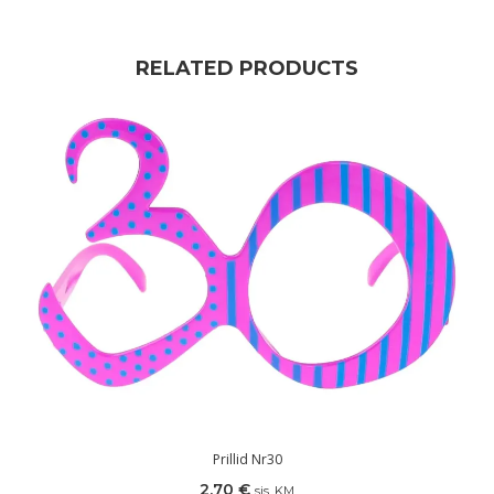
RELATED PRODUCTS
Prillid Nr30
2,70
€
sis. KM