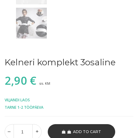
Kelneri komplekt 3osaline
2,90
€
sis. KM
VILJANDI LAOS
TARNE 1-2 TÖÖPÄEVA
ADD TO CART