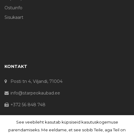
Ostuinfo
Sisukaart
KONTAKT
Posti tn 4, Viljandi, 71004
info@starpeokaubad.ee
+372 56 848 748
See veebileht kasutab küpsiseid kasutuskogemuse
© Haljaste OÜ 2020 - Registrikood 10645867
parendamiseks. Me eeldame, et see sobib Teile, aga Teil on