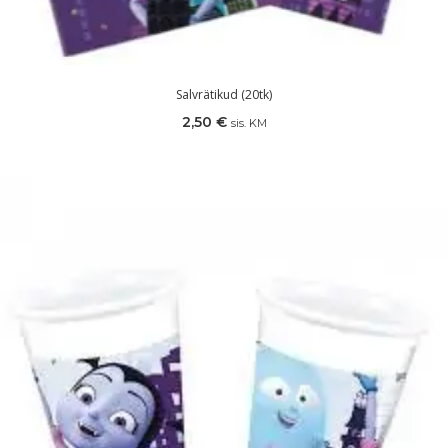
Salvrätikud (20tk)
2,50
€
sis. KM