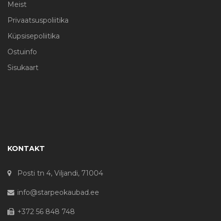
Meist
Privaatsuspoliitika
Küpsisepoliitika
Ostuinfo
Sisukaart
KONTAKT
Posti tn 4, Viljandi, 71004
info@starpeokaubad.ee
+372 56 848 748