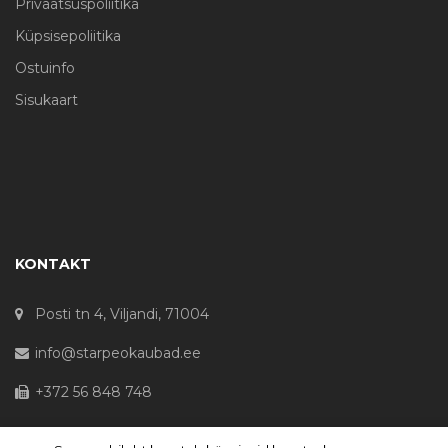
Privaatsuspoliitika
Küpsisepoliitika
Ostuinfo
Sisukaart
KONTAKT
Posti tn 4, Viljandi, 71004
info@starpeokaubad.ee
+372 56 848 748