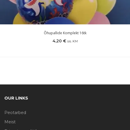
Õhupallide Komplekt 16tk
4,20
€
sis. KM
OUR LINKS
Peotarbed
Meist