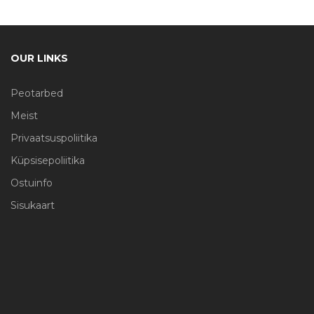
OUR LINKS
Peotarbed
Meist
Privaatsuspoliitika
Küpsisepoliitika
Ostuinfo
Sisukaart