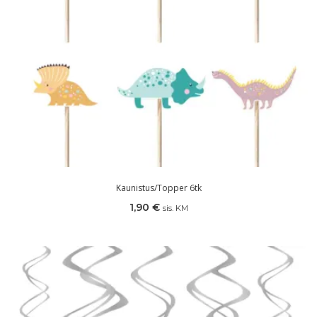
Kaunistus/topper 6tk
1,90
€
sis. KM