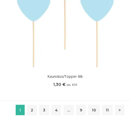
Kaunistus/topper 6tk
1,30
€
sis. KM
1
2
3
4
…
9
10
11