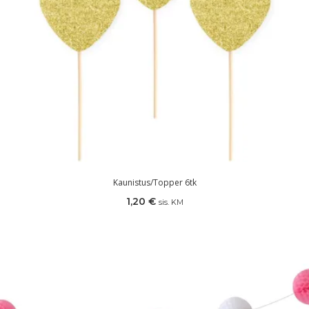
Kaunistus/topper 6tk
1,20
€
sis. KM