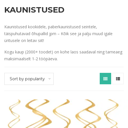
KAUNISTUSED
Kaunistused kookidele, paberkaunistused seintele,
täispuhutavad õhupallid jpm – Kõik see ja palju muud igale
üritusele on leitav siit!
Kogu kaup (2000+ toodet) on kohe laos saadaval ning tarneaeg
maksimaalselt 1-2 tööpäeva.
Sort by popularity