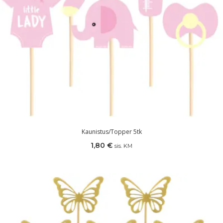
Kaunistus/topper 5tk
1,80
€
sis. KM