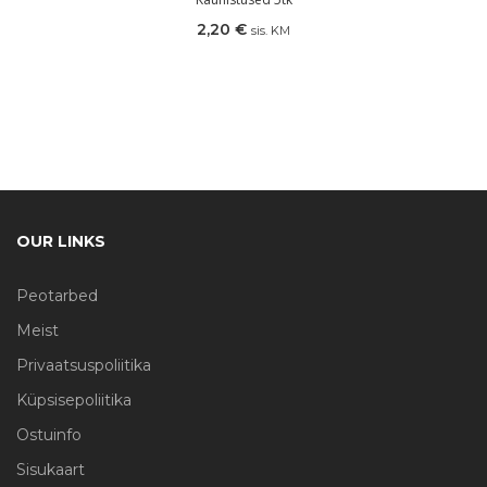
2,20
€
sis. KM
OUR LINKS
Peotarbed
Meist
Privaatsuspoliitika
Küpsisepoliitika
Ostuinfo
Sisukaart