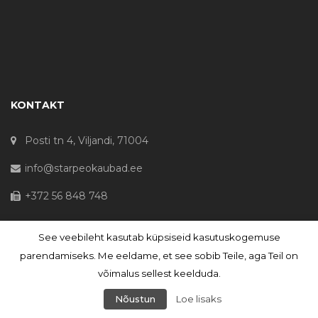
KONTAKT
Posti tn 4, Viljandi, 71004
info@starpeokaubad.ee
+372 56 848 748
See veebileht kasutab küpsiseid kasutuskogemuse
© Haljaste OÜ 2020 - Registrikood 10645867
parendamiseks. Me eeldame, et see sobib Teile, aga Teil on
võimalus sellest keelduda.
Nõustun
Loe lisaks
PHP Code Snippets
Powered By :
XYZScripts.com