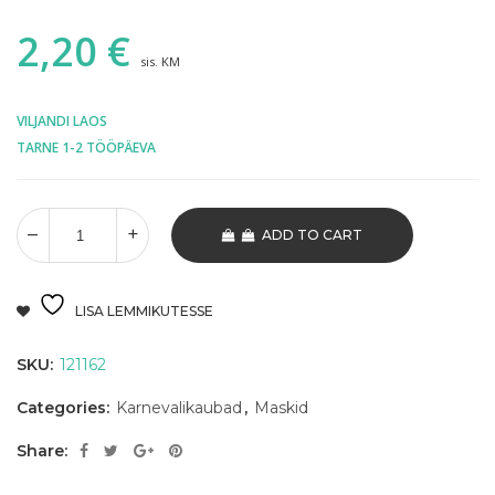
2,20
€
sis. KM
VILJANDI LAOS
TARNE 1-2 TÖÖPÄEVA
ADD TO CART
LISA LEMMIKUTESSE
SKU:
121162
Categories:
Karnevalikaubad
,
Maskid
Share: