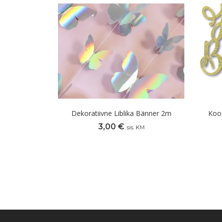
Dekoratiivne Liblika Bänner 2m
Koog
3,00
€
sis. KM