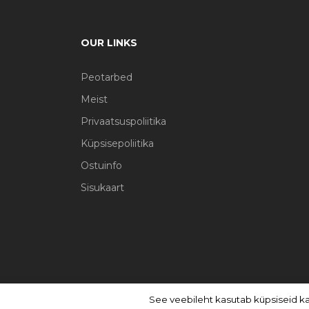
OUR LINKS
Peotarbed
Meist
Privaatsuspoliitika
Küpsisepoliitika
Ostuinfo
Sisukaart
See veebileht kasutab küpsiseid k