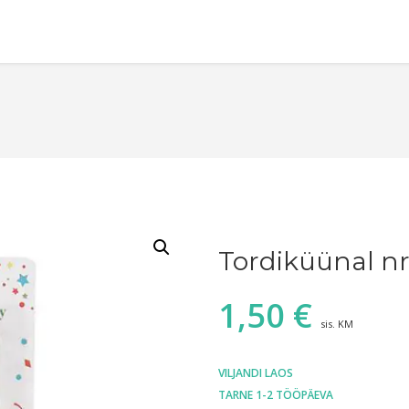
Tordiküünal nr
1,50
€
sis. KM
VILJANDI LAOS
TARNE 1-2 TÖÖPÄEVA