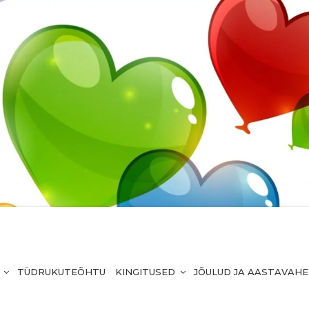
TÜDRUKUTEÕHTU
KINGITUSED
JÕULUD JA AASTAVAH