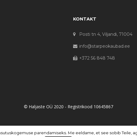
KONTAKT
Posti tn 4, Viljandi, 71004
info@starpeokaubad.ee
+372 56 848 748
© Haljaste OÜ 2020 - Registrikood 10645867
asutuskogemuse parendamiseks. Me eeldame, et see sobib Teile, aga 