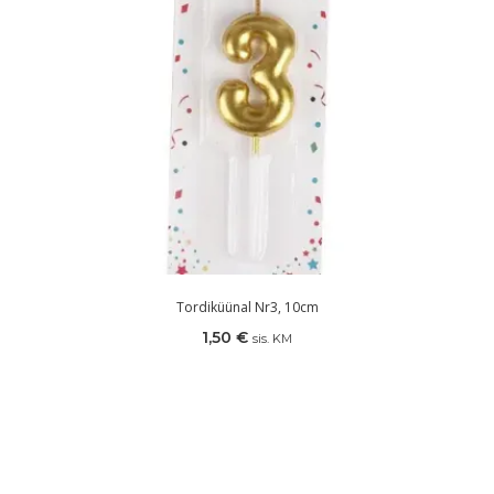
Tordiküünal Nr3, 10cm
1,50
€
sis. KM