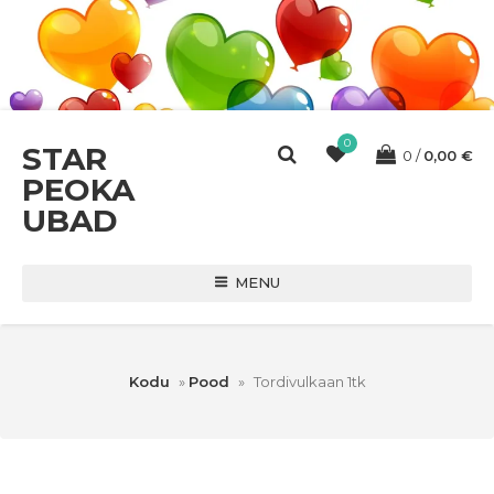
0
STAR
0
0,00
€
PEOKA
UBAD
MENU
Kodu
»
Pood
»
Tordivulkaan 1tk