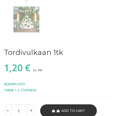
Tordivulkaan 1tk
1,20
€
sis. KM
VILJANDI LAOS
TARNE 1-2 TÖÖPÄEVA
ADD TO CART