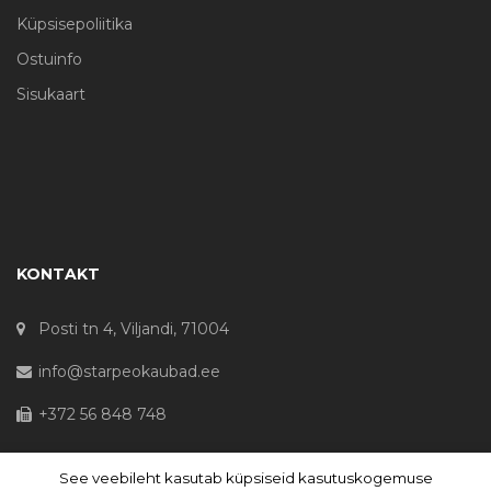
Küpsisepoliitika
Ostuinfo
Sisukaart
KONTAKT
Posti tn 4, Viljandi, 71004
info@starpeokaubad.ee
+372 56 848 748
See veebileht kasutab küpsiseid kasutuskogemuse