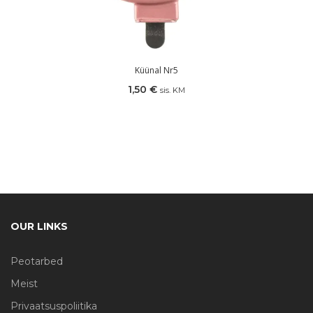
Küünal Nr5
1,50
€
sis. KM
OUR LINKS
Peotarbed
Meist
Privaatsuspoliitika