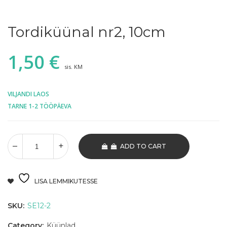
Tordiküünal nr2, 10cm
1,50
€
sis. KM
VILJANDI LAOS
TARNE 1-2 TÖÖPÄEVA
ADD TO CART
LISA LEMMIKUTESSE
SKU:
SE12-2
Category:
Küünlad