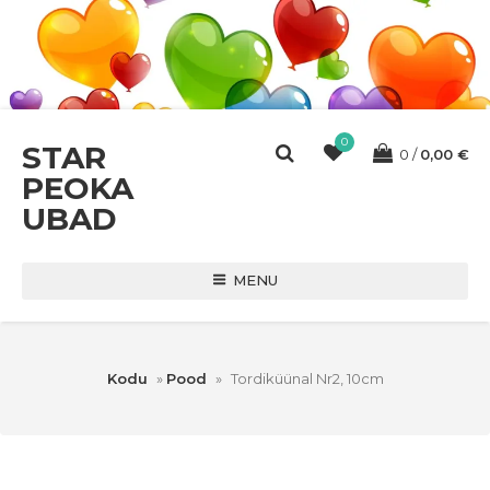
0
STAR
0
0,00
€
PEOKA
UBAD
MENU
Kodu
»
Pood
»
Tordiküünal Nr2, 10cm