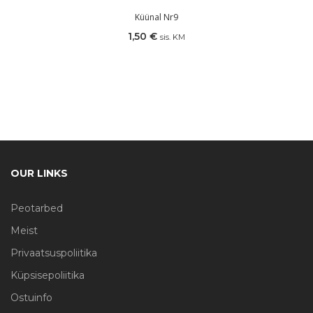
Küünal Nr9
1,50
€
sis. KM
OUR LINKS
Peotarbed
Meist
Privaatsuspoliitika
Küpsisepoliitika
Ostuinfo