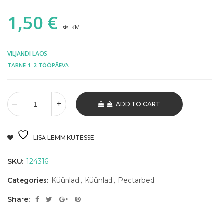
1,50
€
sis. KM
VILJANDI LAOS
TARNE 1-2 TÖÖPÄEVA
ADD TO CART
LISA LEMMIKUTESSE
SKU:
124316
Categories:
Küünlad
,
Küünlad
,
Peotarbed
Share: