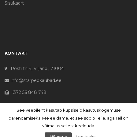
Sisukaart
KONTAKT
Posti tn 4, Viljandi, 71004
info@starpeokaubad.ee
+372 56 848 748
See veebileht kasutab küpsiseid kasutuskogemuse
© Haljaste OÜ 2020 - Registrikood 10645867
parendamiseks. Me eeldame, et see sobib Teile, aga Teil on
võimalus sellest keelduda.
Nõustun
Loe lisaks