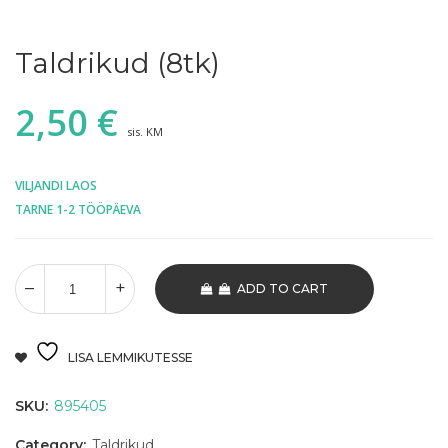
Taldrikud (8tk)
2,50
€
sis. KM
VILJANDI LAOS
TARNE 1-2 TÖÖPÄEVA
ADD TO CART
LISA LEMMIKUTESSE
SKU:
895405
Category:
Taldrikud