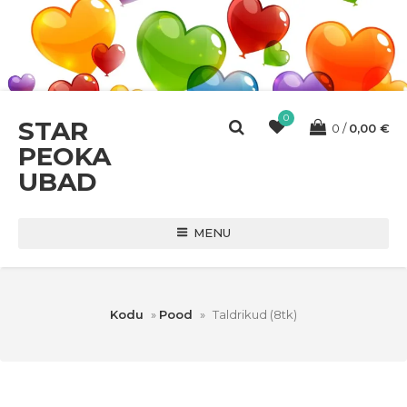
0
STAR
0
0,00
€
PEOKA
UBAD
MENU
Kodu
»
Pood
»
Taldrikud (8tk)