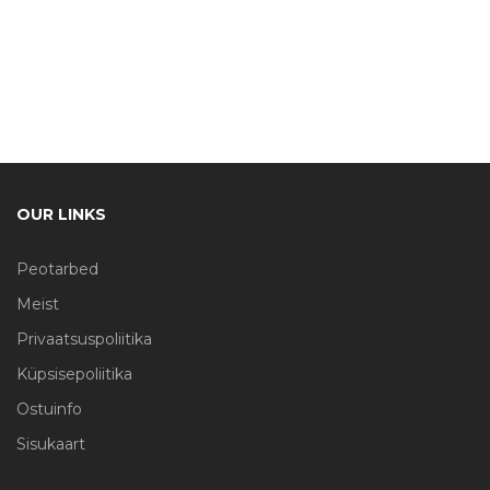
OUR LINKS
Peotarbed
Meist
Privaatsuspoliitika
Küpsisepoliitika
Ostuinfo
Sisukaart