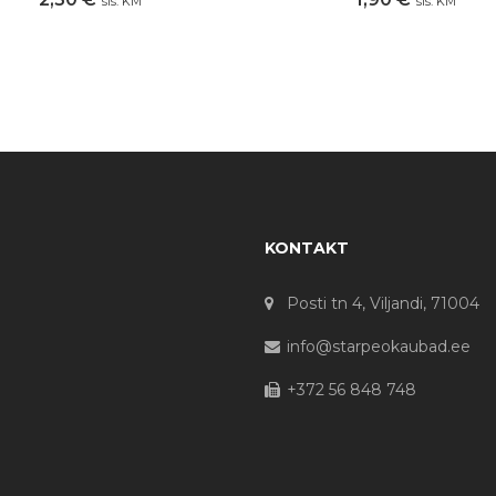
sis. KM
sis. KM
KONTAKT
Posti tn 4, Viljandi, 71004
info@starpeokaubad.ee
+372 56 848 748