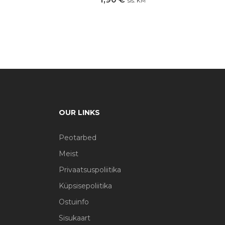
sis. KM
OUR LINKS
Peotarbed
Meist
Privaatsuspoliitika
Küpsisepoliitika
Ostuinfo
Sisukaart