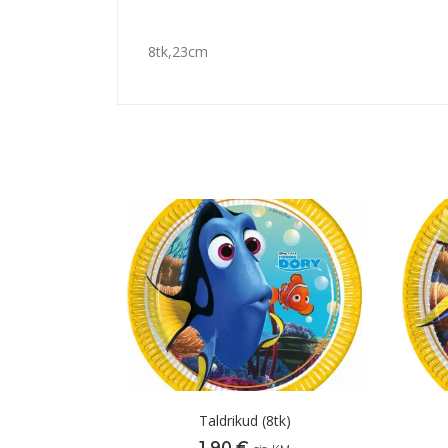
8tk,23cm
Taldrikud (8tk)
1,90
€