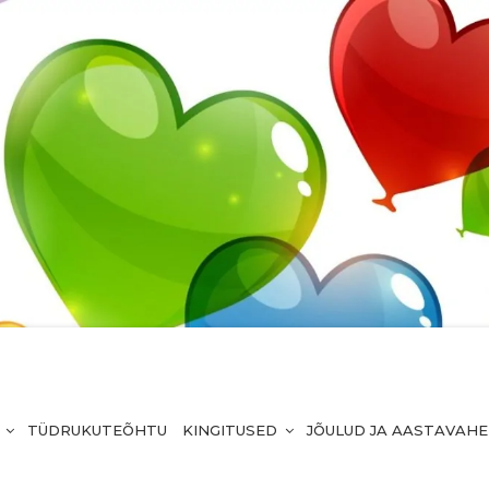
TÜDRUKUTEÕHTU
KINGITUSED
JÕULUD JA AASTAVAH