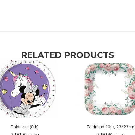
RELATED PRODUCTS
Taldrikud (8tk)
Taldrikud 10tk, 23*23cm
2,00
€
2,90
€