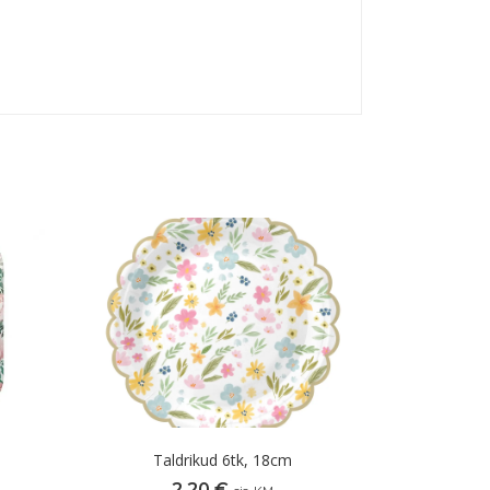
Taldrikud 6tk, 18cm
2,20
€