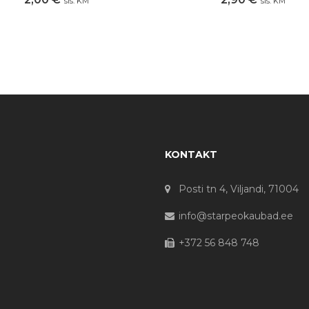
sis. KM
sis. KM
KONTAKT
Posti tn 4, Viljandi, 71004
info@starpeokaubad.ee
+372 56 848 748