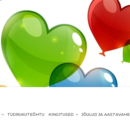
TÜDRUKUTEÕHTU
KINGITUSED
JÕULUD JA AASTAVAH