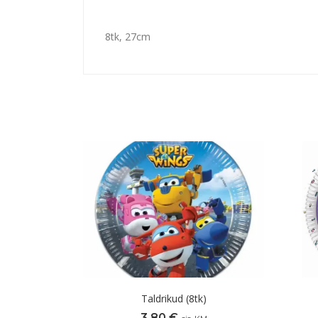
8tk, 27cm
Taldrikud (8tk)
3,80
€