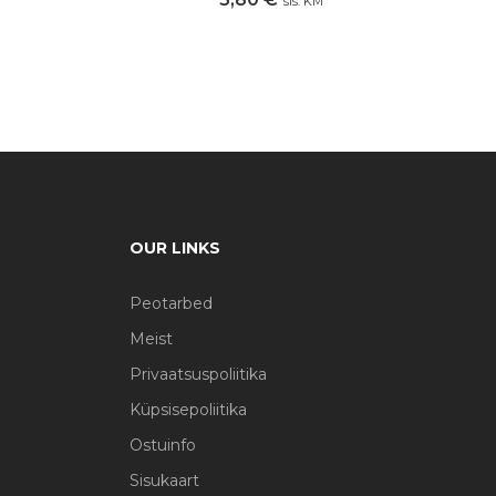
sis. KM
OUR LINKS
Peotarbed
Meist
Privaatsuspoliitika
Küpsisepoliitika
Ostuinfo
Sisukaart