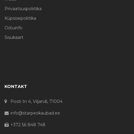
Privaatsuspoliitika
Küpsisepoliitika
Ostuinfo
Sisukaart
KONTAKT
Posti tn 4, Viljandi, 71004
info@starpeokaubad.ee
+372 56 848 748