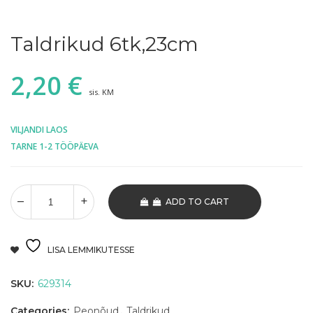
Taldrikud 6tk,23cm
2,20
€
sis. KM
VILJANDI LAOS
TARNE 1-2 TÖÖPÄEVA
ADD TO CART
LISA LEMMIKUTESSE
SKU:
629314
Categories:
Peonõud
,
Taldrikud