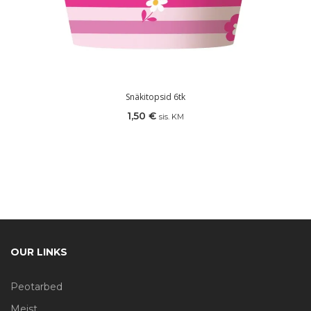
Snäkitopsid 6tk
1,50
€
sis. KM
OUR LINKS
Peotarbed
Meist