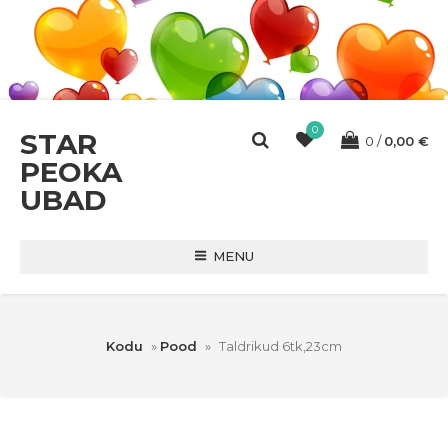
0
STAR
0
0,00
€
PEOKA
UBAD
MENU
Kodu
»
Pood
»
Taldrikud 6tk,23cm