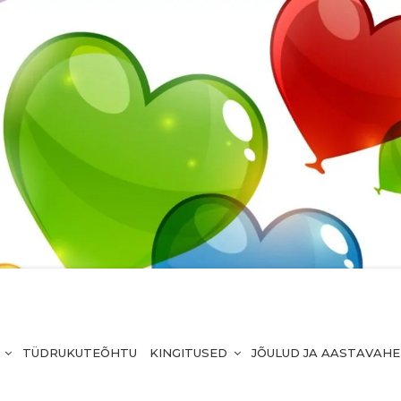
TÜDRUKUTEÕHTU
KINGITUSED
JÕULUD JA AASTAVAH