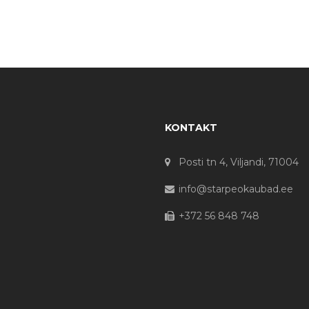
KONTAKT
Posti tn 4, Viljandi, 71004
info@starpeokaubad.ee
+372 56 848 748