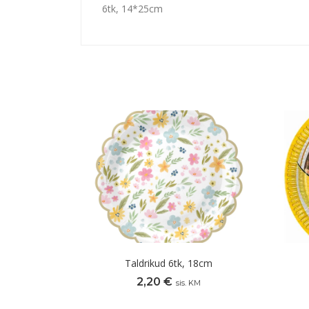
6tk, 14*25cm
Taldrikud 6tk, 18cm
2,20
€
sis. KM