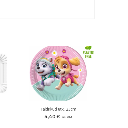
m
Taldrikud 8tk, 23cm
4,40
€
sis. KM