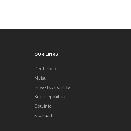
OUR LINKS
Peotarbed
Meist
Privaatsuspoliitika
Küpsisepoliitika
Ostuinfo
Sisukaart