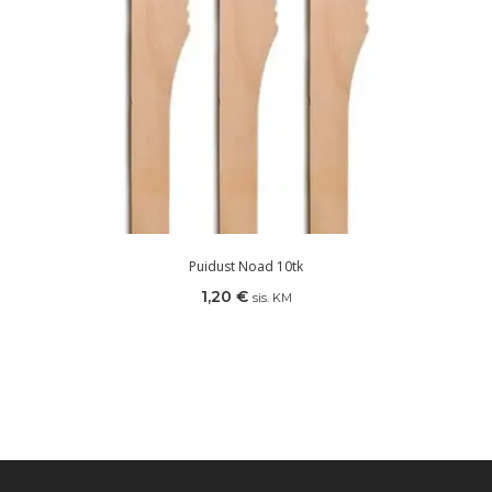
Puidust Noad 10tk
1,20
€
sis. KM