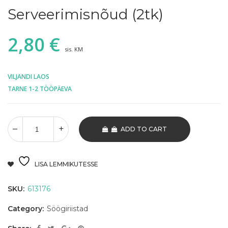
Serveerimisnõud (2tk)
2,80
€
sis. KM
VILJANDI LAOS
TARNE 1-2 TÖÖPÄEVA
ADD TO CART
LISA LEMMIKUTESSE
SKU:
613176
Category:
Söögiriistad