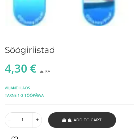
Söögiriistad
4,30
€
sis. KM
VILJANDI LAOS
TARNE 1-2 TÖÖPÄEVA
ADD TO CART