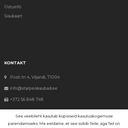
Ostuinfo
Sisukaart
KONTAKT
Posti tn 4, Viljandi, 71004
info@starpeokaubad.ee
+372 56 848 748
See veebileht kasutab küpsiseid kasutuskogemuse
© Haljaste OÜ 2020 - Registrikood 10645867
parendamiseks. Me eeldame, et see sobib Teile, aga Teil on