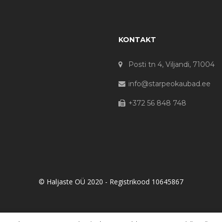
KONTAKT
Posti tn 4, Viljandi, 71004
info@starpeokaubad.ee
+372 56 848 748
© Haljaste OÜ 2020 - Registrikood 10645867