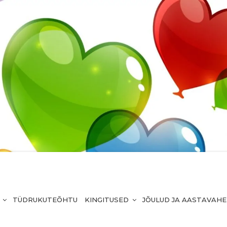
TÜDRUKUTEÕHTU
KINGITUSED
JÕULUD JA AASTAVAH