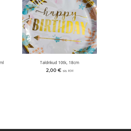
ml
Taldrikud 10tk, 18cm
2,00
€
sis. KM