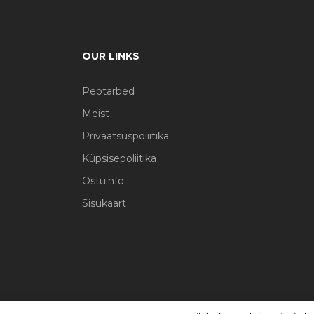
OUR LINKS
Peotarbed
Meist
Privaatsuspoliitika
Küpsisepoliitika
Ostuinfo
Sisukaart