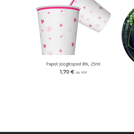
Papist Joogitopsid 8tk, 25ml
1,70
€
sis. KM