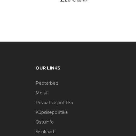
sis. KM
OUR LINKS
Peotarbed
Meist
Privaatsuspoliitika
Küpsisepoliitika
Ostuinfo
Sisukaart