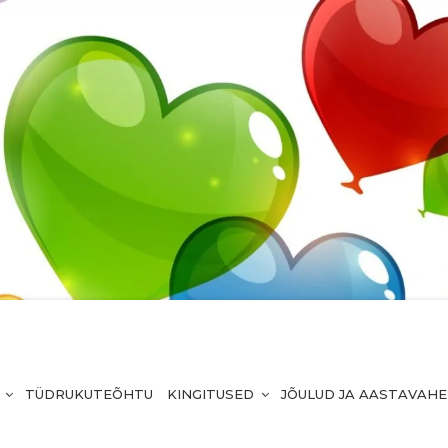
TÜDRUKUTEÕHTU
KINGITUSED
JÕULUD JA AASTAVAH