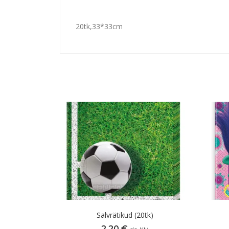
20tk,33*33cm
Salvrätikud (20tk)
2,20
€