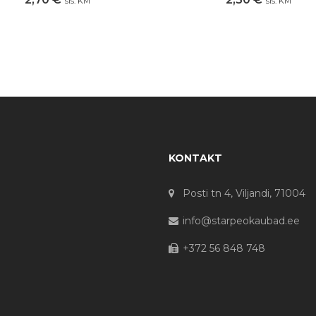
sis. KM
sis. KM
KONTAKT
Posti tn 4, Viljandi, 71004
info@starpeokaubad.ee
+372 56 848 748