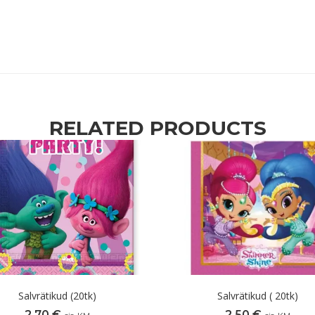
RELATED PRODUCTS
Salvrätikud (20tk)
Salvrätikud ( 20tk)
2,70
€
2,50
€