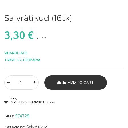
Salvrätikud (16tk)
3,30
€
sis. KM
VILJANDI LAOS
TARNE 1-2 TÖÖPÄEVA
ADD TO CART
LISA LEMMIKUTESSE
SKU:
574728
Category:
Salvrätikud