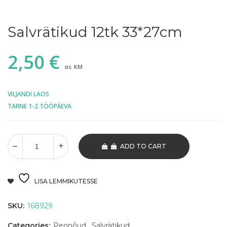
Salvrätikud 12tk 33*27cm
2,50
€
sis. KM
VILJANDI LAOS
TARNE 1-2 TÖÖPÄEVA
ADD TO CART
LISA LEMMIKUTESSE
SKU:
168929
Categories:
Peonõud
,
Salvrätikud