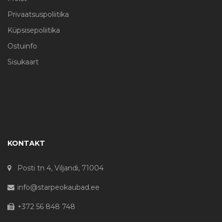
Privaatsuspoliitika
Küpsisepoliitika
Ostuinfo
Sisukaart
KONTAKT
Posti tn 4, Viljandi, 71004
info@starpeokaubad.ee
+372 56 848 748