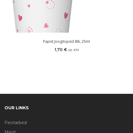
Papist Joogitopsid 8tk, 25ml
1,70
€
sis. KM
OUR LINKS
Peotarbed
Meist