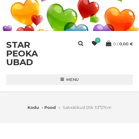
0
STAR
0
0,00
€
PEOKA
UBAD
MENU
Kodu
»
Pood
»
Salvrätikud 12tk 33*27cm