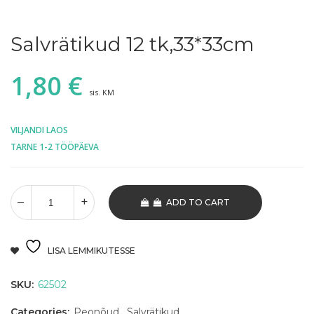
Salvrätikud 12 tk,33*33cm
1,80
€
sis. KM
VILJANDI LAOS
TARNE 1-2 TÖÖPÄEVA
ADD TO CART
LISA LEMMIKUTESSE
SKU:
62502
Categories:
Peonõud
,
Salvrätikud