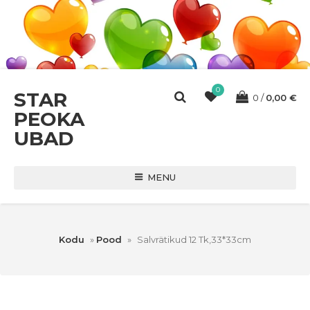
0
STAR
0
0,00
€
PEOKA
UBAD
MENU
Kodu
»
Pood
»
Salvrätikud 12 Tk,33*33cm