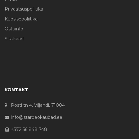
Privaatsuspoliitika
Küpsisepoliitika
Ostuinfo
Sisukaart
KONTAKT
Posti tn 4, Viljandi, 71004
info@starpeokaubad.ee
+372 56 848 748