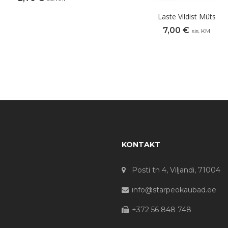
Laste Vildist Müts
7,00
€
sis. KM
KONTAKT
Posti tn 4, Viljandi, 71004
info@starpeokaubad.ee
+372 56 848 748