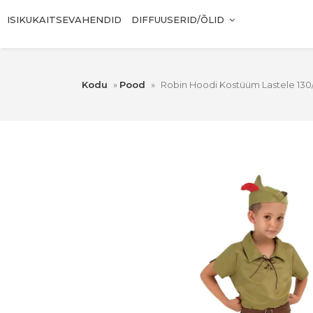
ISIKUKAITSEVAHENDID
DIFFUUSERID/ÕLID
Kodu
»
Pood
»
Robin Hoodi Kostüüm Lastele 13