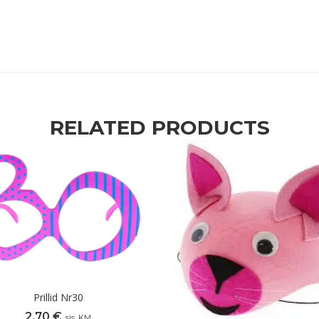
RELATED PRODUCTS
Prillid Nr30
2,70
€
sis. KM