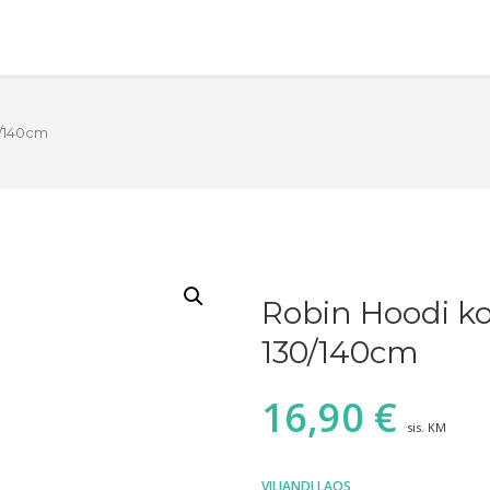
0/140cm
Robin Hoodi ko
130/140cm
16,90
€
sis. KM
VILJANDI LAOS