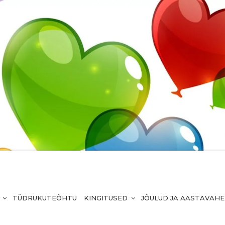
TÜDRUKUTEÕHTU
KINGITUSED
JÕULUD JA AASTAVAH