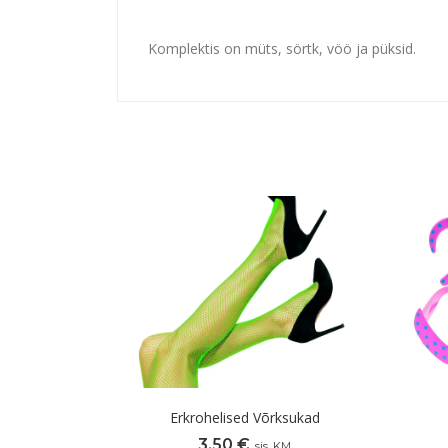
Komplektis on müts, sörtk, vöö ja püksid.
Erkrohelised Võrksukad
3,50
€
sis. KM