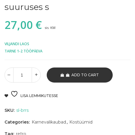
suuruses s
27,00
€
sis. KM
VILJANDI LAOS
TARNE 1-2 TÖÖPÄEVA
ADD TO CART
LISA LEMMIKUTESSE
SKU:
sl-brrs
Categories:
Karnevalikaubad
,
Kostüümid
Tag:
retro