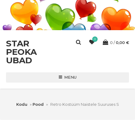
0
STAR
0
0,00
€
PEOKA
UBAD
MENU
Kodu
»
Pood
»
Retro Kostüüm Naistele Suuruses S