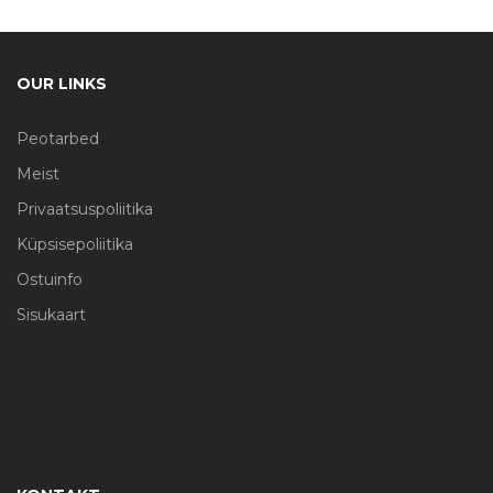
OUR LINKS
Peotarbed
Meist
Privaatsuspoliitika
Küpsisepoliitika
Ostuinfo
Sisukaart