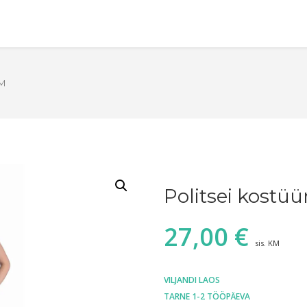
 M
Politsei kostü
27,00
€
sis. KM
VILJANDI LAOS
TARNE 1-2 TÖÖPÄEVA