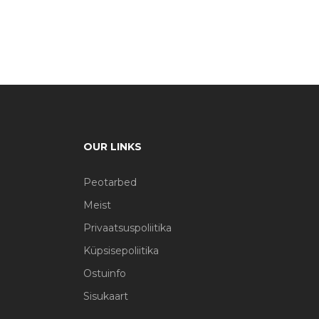
OUR LINKS
Peotarbed
Meist
Privaatsuspoliitika
Küpsisepoliitika
Ostuinfo
Sisukaart