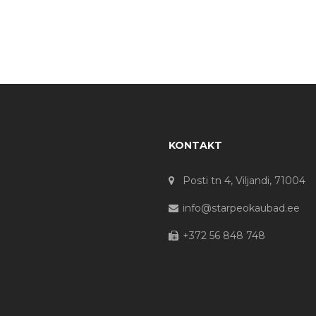
KONTAKT
Posti tn 4, Viljandi, 71004
info@starpeokaubad.ee
+372 56 848 748