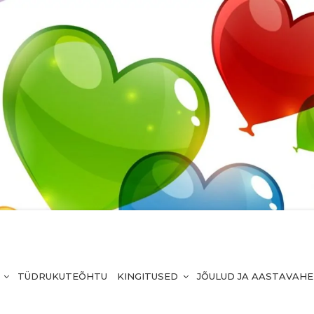
TÜDRUKUTEÕHTU
KINGITUSED
JÕULUD JA AASTAVAH