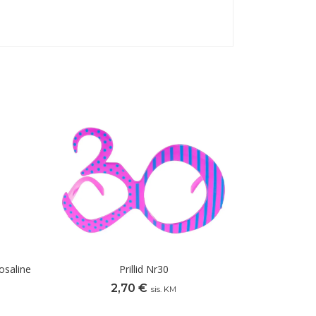
osaline
Prillid Nr30
2,70
€
sis. KM