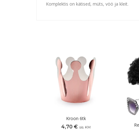
Komplektis on kätised, müts, vöö ja kleit.
Kroon 6tk
Re
4,70
€
sis. KM