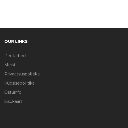
OUR LINKS
Peotarbed
Meist
Privaatsuspoliitika
Küpsisepoliitika
Ostuinfo
Sisukaart