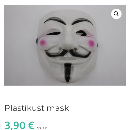
Plastikust mask
3,90
€
sis. KM