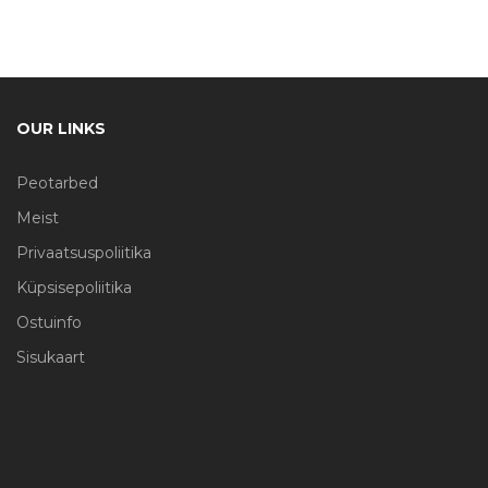
OUR LINKS
Peotarbed
Meist
Privaatsuspoliitika
Küpsisepoliitika
Ostuinfo
Sisukaart