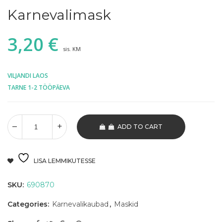
Karnevalimask
3,20
€
sis. KM
VILJANDI LAOS
TARNE 1-2 TÖÖPÄEVA
ADD TO CART
LISA LEMMIKUTESSE
SKU:
690870
Categories:
Karnevalikaubad
,
Maskid