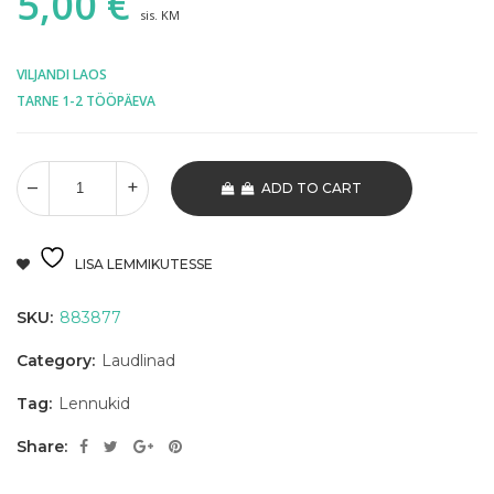
5,00
€
sis. KM
VILJANDI LAOS
TARNE 1-2 TÖÖPÄEVA
ADD TO CART
LISA LEMMIKUTESSE
SKU:
883877
Category:
Laudlinad
Tag:
Lennukid
Share: