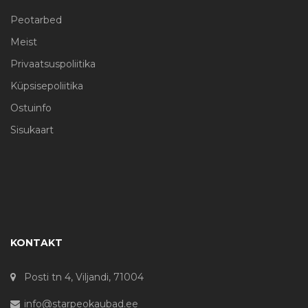
Peotarbed
Meist
Privaatsuspoliitika
Küpsisepoliitika
Ostuinfo
Sisukaart
KONTAKT
Posti tn 4, Viljandi, 71004
info@starpeokaubad.ee