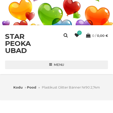
0
STAR
0
0,00
€
PEOKA
UBAD
MENU
Kodu
»
Pood
»
Plastikust Glitter Bänner Nr90 2,74m