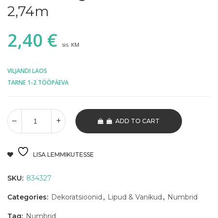
2,74m
2,40
€
sis. KM
VILJANDI LAOS
TARNE 1-2 TÖÖPÄEVA
ADD TO CART
LISA LEMMIKUTESSE
SKU:
834327
Categories:
Dekoratsioonid
,
Lipud & Vanikud
,
Numbrid
Tag:
Numbrid