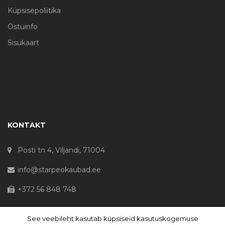
Küpsisepoliitika
Ostuinfo
Sisukaart
KONTAKT
Posti tn 4, Viljandi, 71004
info@starpeokaubad.ee
+372 56 848 748
See veebileht kasutab küpsiseid kasutuskogemuse