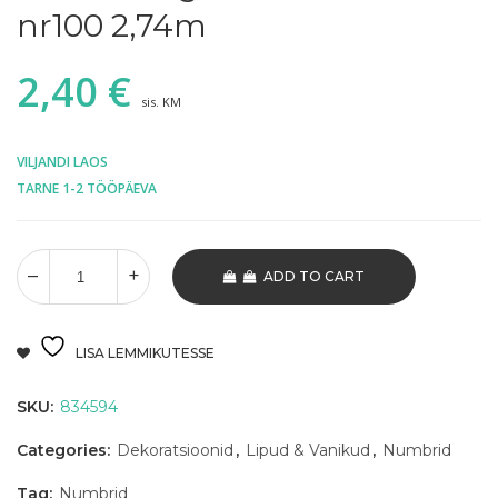
nr100 2,74m
2,40
€
sis. KM
VILJANDI LAOS
TARNE 1-2 TÖÖPÄEVA
ADD TO CART
LISA LEMMIKUTESSE
SKU:
834594
Categories:
Dekoratsioonid
,
Lipud & Vanikud
,
Numbrid
Tag:
Numbrid