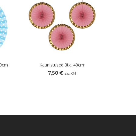
30cm
Kaunistused 3tk, 40cm
7,50
€
sis. KM