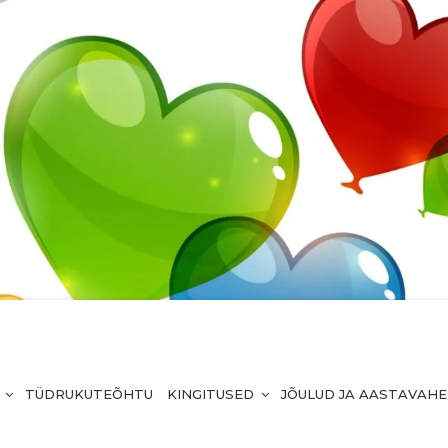
TÜDRUKUTEÕHTU
KINGITUSED
JÕULUD JA AASTAVAH