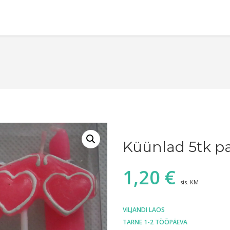
Küünlad 5tk pa
1,20
€
sis. KM
VILJANDI LAOS
TARNE 1-2 TÖÖPÄEVA