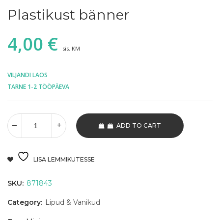
Plastikust bänner
4,00
€
sis. KM
VILJANDI LAOS
TARNE 1-2 TÖÖPÄEVA
ADD TO CART
LISA LEMMIKUTESSE
SKU:
871843
Category:
Lipud & Vanikud