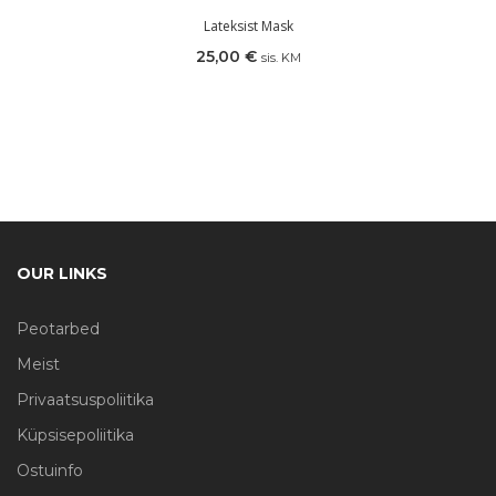
Lateksist Mask
25,00
€
sis. KM
OUR LINKS
Peotarbed
Meist
Privaatsuspoliitika
Küpsisepoliitika
Ostuinfo