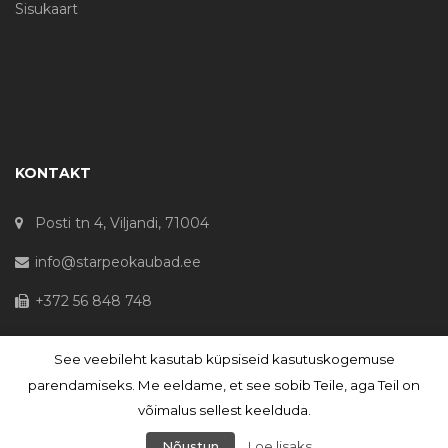
Sisukaart
KONTAKT
Posti tn 4, Viljandi, 71004
info@starpeokaubad.ee
+372 56 848 748
See veebileht kasutab küpsiseid kasutuskogemuse
© Haljaste OÜ 2020 - Registrikood 10645867
parendamiseks. Me eeldame, et see sobib Teile, aga Teil on
võimalus sellest keelduda.
Nõustun
Loe lisaks