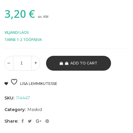
3,20
€
sis. KM
VILJANDI LAOS
TARNE 1-2 TÖÖPÄEVA
ADD TO CART
LISA LEMMIKUTESSE
SKU:
114447
Category:
Maskid
Share: