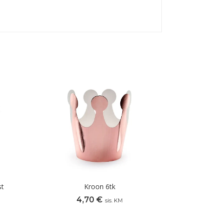
st
Kroon 6tk
4,70
€
sis. KM