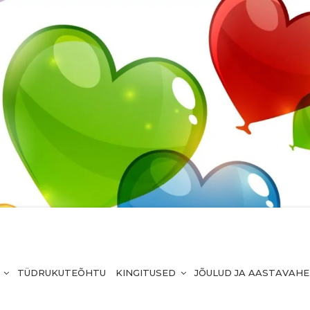
TÜDRUKUTEÕHTU
KINGITUSED
JÕULUD JA AASTAVAH