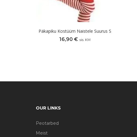
Päkapiku Kostüüm Naistele Suurus S
16,90
€
sis. KM
OUR LINKS
Peotarbed
Meist