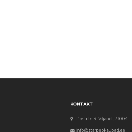
KONTAKT
Posti tn 4, Viljandi, 71004
info@starpeokaubad.ee