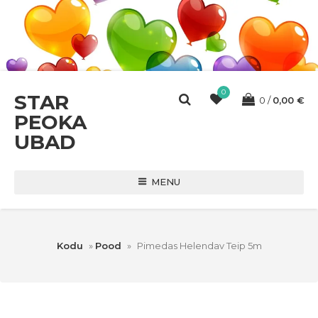
0
STAR
0
0,00
€
PEOKA
UBAD
MENU
Kodu
»
Pood
»
Pimedas Helendav Teip 5m