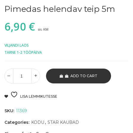
Pimedas helendav teip 5m
6,90
€
sis. KM
VILJANDI LAOS
TARNE 1-2 TÖÖPÄEVA
ADD TO CART
LISA LEMMIKUTESSE
SKU:
11369
Categories:
KODU
,
STAR KAUBAD