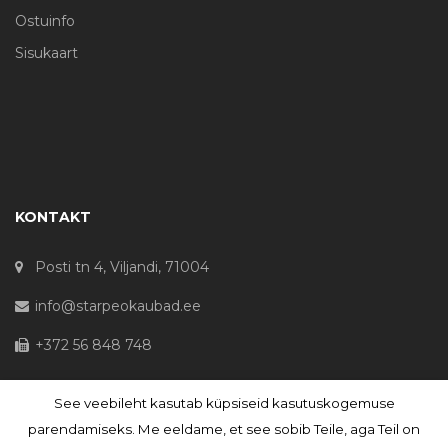
Ostuinfo
Sisukaart
KONTAKT
Posti tn 4, Viljandi, 71004
info@starpeokaubad.ee
+372 56 848 748
See veebileht kasutab küpsiseid kasutuskogemuse
© Haljaste OÜ 2020 - Registrikood 10645867
parendamiseks. Me eeldame, et see sobib Teile, aga Teil on