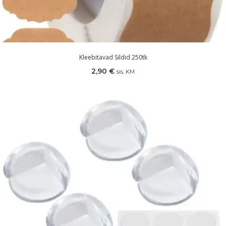
Kleebitavad Sildid 250tk
2,90
€
sis. KM