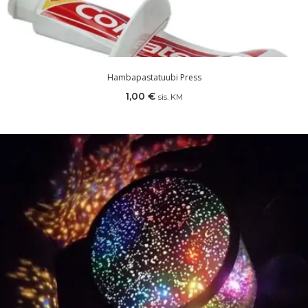
Hambapastatuubi Press
1,00
€
sis. KM