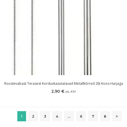
Roostevabast Terasest Korduvkasutatavad Metallkõrred 2tk Koos Harjaga
2,90
€
sis. KM
1
2
3
4
…
6
7
8