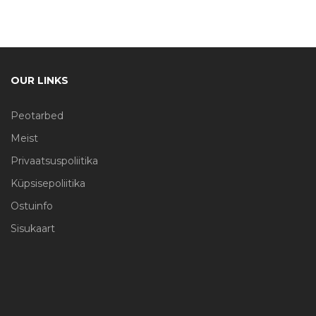
OUR LINKS
Peotarbed
Meist
Privaatsuspoliitika
Küpsisepoliitika
Ostuinfo
Sisukaart