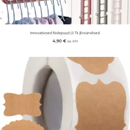
Innovatiivsed Riidepuud (3 Tk )erivärvilised
4,90
€
sis. KM