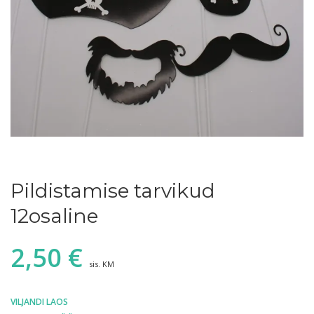
Pildistamise tarvikud
12osaline
2,50
€
sis. KM
VILJANDI LAOS