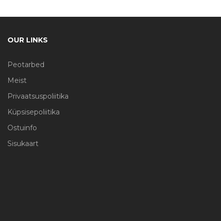
OUR LINKS
Peotarbed
Meist
Privaatsuspoliitika
Küpsisepoliitika
Ostuinfo
Sisukaart