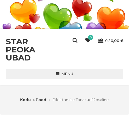
0
STAR
0
0,00
€
PEOKA
UBAD
MENU
Kodu
»
Pood
»
Pildistamise Tarvikud 12osaline