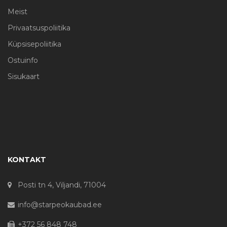
Meist
Privaatsuspoliitika
Küpsisepoliitika
Ostuinfo
Sisukaart
KONTAKT
Posti tn 4, Viljandi, 71004
info@starpeokaubad.ee
+372 56 848 748