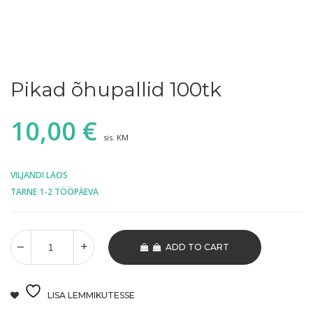
Pikad õhupallid 100tk
10,00
€
sis. KM
VILJANDI LAOS
TARNE 1-2 TÖÖPÄEVA
ADD TO CART
LISA LEMMIKUTESSE