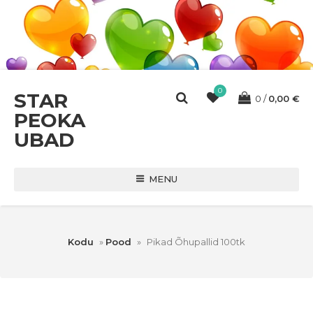
0
STAR
0
0,00
€
PEOKA
UBAD
MENU
Kodu
»
Pood
»
Pikad Õhupallid 100tk