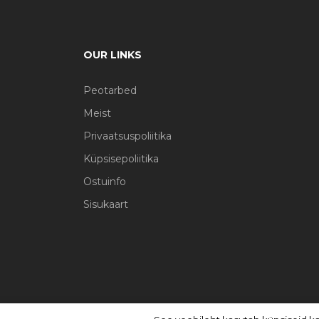
OUR LINKS
Peotarbed
Meist
Privaatsuspoliitika
Küpsisepoliitika
Ostuinfo
Sisukaart