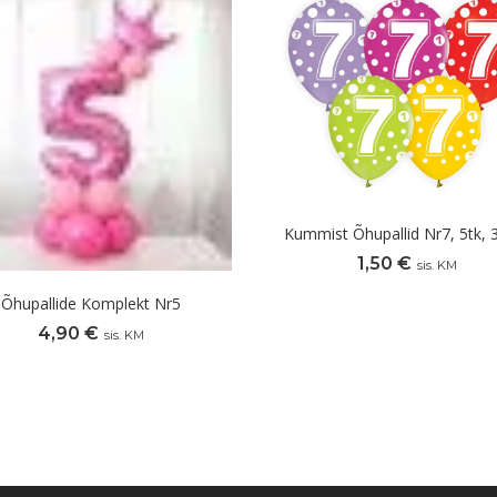
Kummist Õhupallid Nr7, 5tk,
1,50
€
sis. KM
Õhupallide Komplekt Nr5
4,90
€
sis. KM