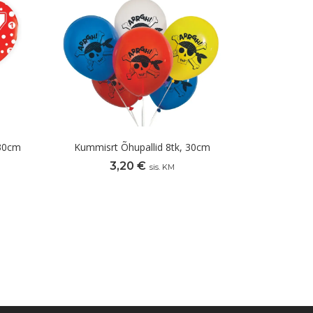
 30cm
Kummisrt Õhupallid 8tk, 30cm
3,20
€
sis. KM