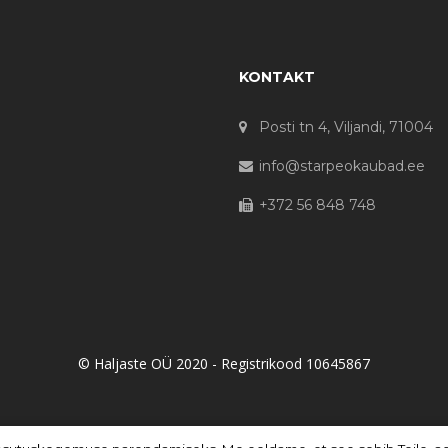
KONTAKT
Posti tn 4, Viljandi, 71004
info@starpeokaubad.ee
+372 56 848 748
© Haljaste OÜ 2020 - Registrikood 10645867