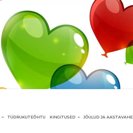
TÜDRUKUTEÕHTU
KINGITUSED
JÕULUD JA AASTAVAH