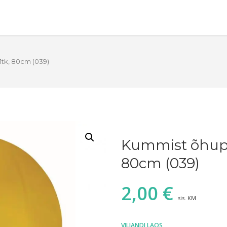
1tk, 80cm (039)
Kummist õhupal
80cm (039)
2,00
€
sis. KM
VILJANDI LAOS