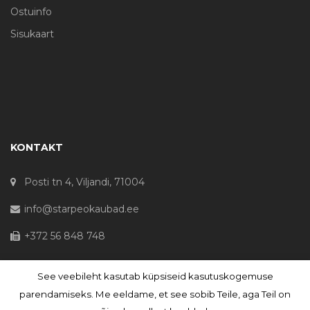
Ostuinfo
Sisukaart
KONTAKT
Posti tn 4, Viljandi, 71004
info@starpeokaubad.ee
+372 56 848 748
See veebileht kasutab küpsiseid kasutuskogemuse
© Haljaste OÜ 2020 - Registrikood 10645867
parendamiseks. Me eeldame, et see sobib Teile, aga Teil on