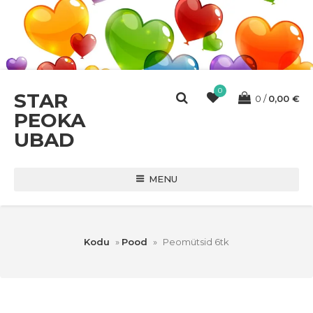
0
STAR
0
0,00
€
PEOKA
UBAD
MENU
Kodu
»
Pood
»
Peomütsid 6tk