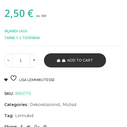
2,50
€
sis. KM
VILJANDI LAOS
TARNE 1-2 TÖÖPÄEVA
ADD TO CART
LISA LEMMIKUTESSE
SKU:
885079
Categories:
Dekoratsioonid
,
Mütsid
Tag:
Lennukid
Share: