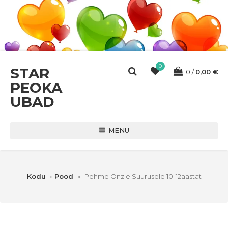
0
STAR
0
0,00
€
PEOKA
UBAD
MENU
Kodu
»
Pood
»
Pehme Onzie Suurusele 10-12aastat