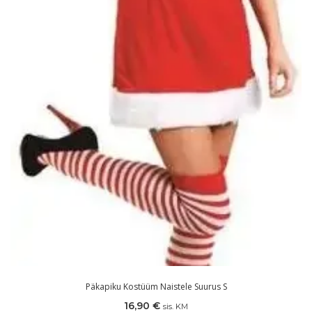
Päkapiku Kostüüm Naistele Suurus S
16,90
€
sis. KM