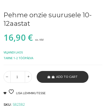
Pehme onzie suurusele 10-
12aastat
16,90
€
sis. KM
VILJANDI LAOS
TARNE 1-2 TÖÖPÄEVA
ADD TO CART
LISA LEMMIKUTESSE
SKU:
582382