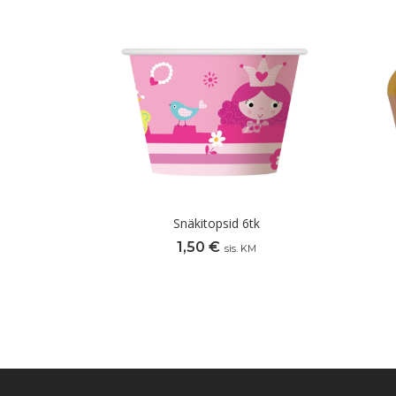
Snäkitopsid 6tk
1,50
€
sis. KM