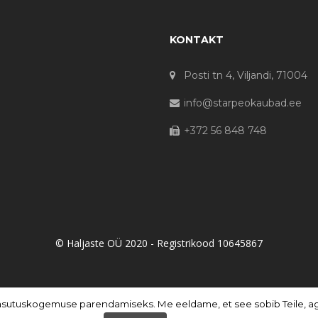
KONTAKT
Posti tn 4, Viljandi, 71004
info@starpeokaubad.ee
+372 56 848 748
© Haljaste OÜ 2020 - Registrikood 10645867
asutuskogemuse parendamiseks. Me eeldame, et see sobib Teile, aga 