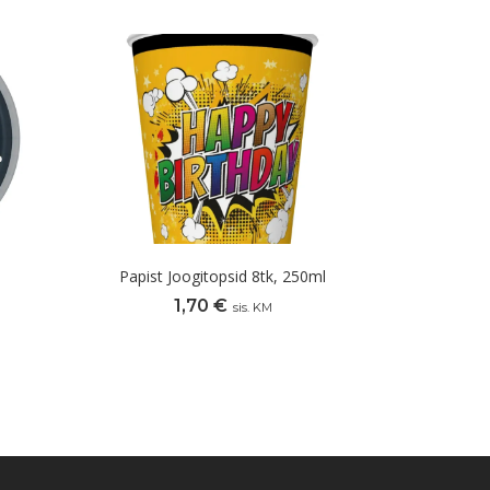
Papist Joogitopsid 8tk, 250ml
1,70
€
sis. KM