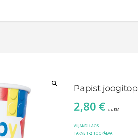
Papist joogitop
2,80
€
sis. KM
VILJANDI LAOS
TARNE 1-2 TÖÖPÄEVA