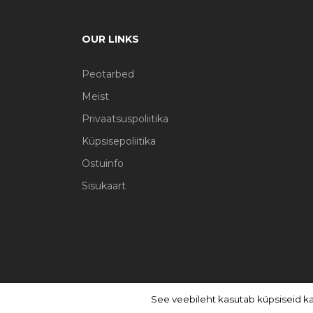
OUR LINKS
Peotarbed
Meist
Privaatsuspoliitika
Küpsisepoliitika
Ostuinfo
Sisukaart
See veebileht kasutab küpsiseid k