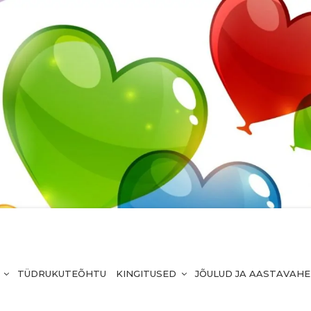
TÜDRUKUTEÕHTU
KINGITUSED
JÕULUD JA AASTAVAH