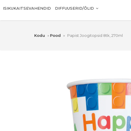
ISIKUKAITSEVAHENDID
DIFFUUSERID/ÕLID
Kodu
»
Pood
»
Papist Joogitopsid 8tk, 270ml